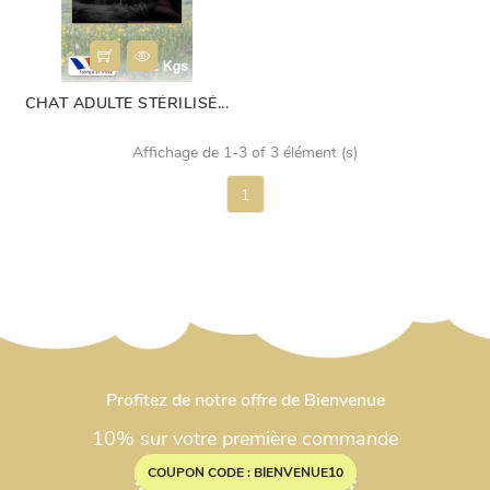
CHAT ADULTE STÉRILISÉ...
Affichage de 1-3 of 3 élément (s)
1
Profitez de notre offre de Bienvenue
10% sur votre première commande
COUPON CODE : BIENVENUE10