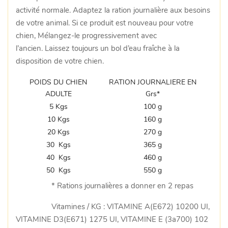
activité normale. Adaptez la ration journalière aux besoins
de votre animal. Si ce produit est nouveau pour votre
chien, Mélangez-le progressivement avec
l’ancien. Laissez toujours un bol d’eau fraîche à la
disposition de votre chien.
POIDS DU CHIEN
RATION JOURNALIERE EN
ADULTE
Grs*
5 Kgs
100 g
10 Kgs
160 g
20 Kgs
270 g
30 Kgs
365 g
40 Kgs
460 g
50 Kgs
550 g
* Rations journalières a donner en 2 repas
Vitamines / KG : VITAMINE A(E672) 10200 UI,
VITAMINE D3(E671) 1275 UI, VITAMINE E (3a700) 102