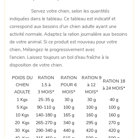
Servez votre chien, selon les quantités
indiquées dans le tableau. Ce tableau est indicatif et
correspond aux besoins d’un chien adulte ayant une
activité normale. Adaptez la ration journalière aux besoins
de votre animal. Si ce produit est nouveau pour votre
chien, Mélangez-le progressivement avec
l’ancien. Laissez toujours un bol d’eau fraîche à la
disposition de votre chien.
POIDS DU
RATION
RATION
RATION 9
RATION 18
CHIEN
1.5 à
POUR 6
à 12
à 24 MOIS*
ADULTE
3 MOIS*
MOIS*
MOIS*
1 Kgs
25-35 g
30 g
30 g
40 g
5 Kgs
90-110 g
100 g
100 g
100 g
10 Kgs
140-180 g
165 g
160 g
160 g
20 Kgs
265-270 g
340 g
295 g
270 g
30 Kgs
290-340 g
440 g
420 g
420 g