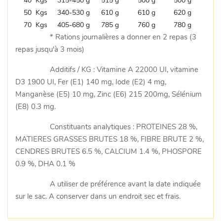
40 Kgs
315-450 g
515 g
500 g
500 g
50 Kgs
340-530 g
610 g
610 g
620 g
70 Kgs
405-680 g
785 g
760 g
780 g
* Rations journalières a donner en 2 repas (3
repas jusqu'à 3 mois)
Additifs / KG : Vitamine A 22000 UI, vitamine
D3 1900 UI, Fer (E1) 140 mg, Iode (E2) 4 mg,
Manganèse (E5) 10 mg, Zinc (E6) 215 200mg, Sélénium
(E8) 0.3 mg.
Constituants analytiques : PROTEINES 28 %,
MATIERES GRASSES BRUTES 18 %, FIBRE BRUTE 2 %,
CENDRES BRUTES 6.5 %, CALCIUM 1.4 %, PHOSPORE
0.9 %, DHA 0.1 %
A utiliser de préférence avant la date indiquée
sur le sac. A conserver dans un endroit sec et frais.