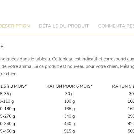
DESCRIPTION
DÉTAILS DU PRODUIT
COMMENTAIRE
E :
 indiquées dans le tableau. Ce tableau est indicatif et correspond au
s de votre animal. Si ce produit est nouveau pour votre chien, Mélan
tre chien.
1.5 à 3 MOIS*
RATION POUR 6 MOIS*
RATION 9 
5-35 g
30 g
30
0-110 g
100 g
10
0-180 g
165 g
16
5-270 g
340 g
29
0-340 g
440 g
42
5-450 g
515 g
50