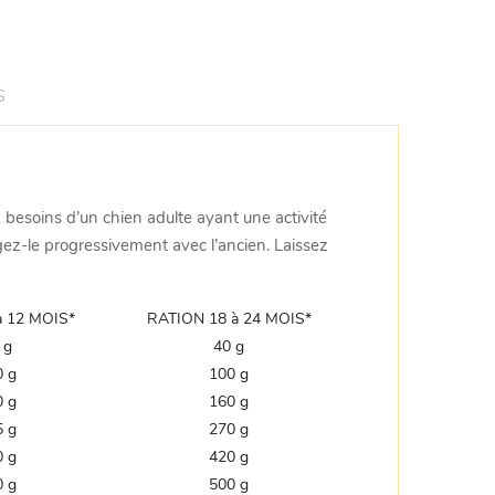
S
x besoins d’un chien adulte ayant une activité
gez-le progressivement avec l’ancien. Laissez
à 12 MOIS*
RATION 18 à 24 MOIS*
 g
40 g
0 g
100 g
0 g
160 g
5 g
270 g
0 g
420 g
0 g
500 g