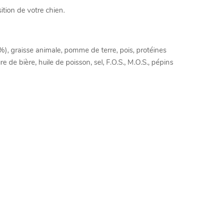
sition de votre chien.
%), graisse animale, pomme de terre, pois, protéines
 de bière, huile de poisson, sel, F.O.S., M.O.S., pépins