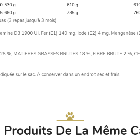
0-530 g
610 g
61
5-680 g
785 g
76
pas (3 repas jusqu'à 3 mois)
vitamine D3 1900 UI, Fer (E1) 140 mg, Iode (E2) 4 mg, Manganèse 
NES 28 %, MATIERES GRASSES BRUTES 18 %, FIBRE BRUTE 2 %, 
ndiquée sur le sac. A conserver dans un endroit sec et frais.
 Produits De La Même C