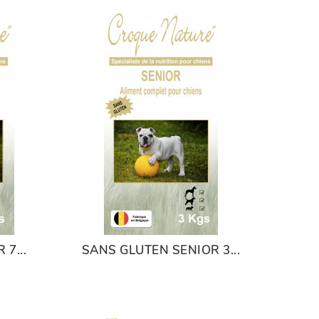
7...
SANS GLUTEN SENIOR 3...
SAN