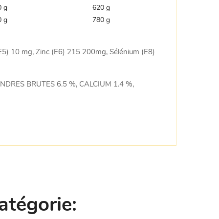
0 g
620 g
0 g
780 g
(E5) 10 mg, Zinc (E6) 215 200mg, Sélénium (E8)
CENDRES BRUTES 6.5 %, CALCIUM 1.4 %,
atégorie: